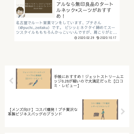
アルなら無印良品のタート
ルネック×スーツがおすす
め！
名古屋でルート営業マンをしています、プチさん
（@puchi_zeitaku）です。 ビシッとネクタイ締めてスー
ツスタイルももちろんかっこいいんですが、肩こりがとん
でもない。 シャツ×ネクタイ×ジャケットは肩がこって疲
2020.02.29
2020.10.17
れ...
手帳におすすめ！ジェットストリームエ
ッジ0.28が細いので大満足だった【口コ
ミ・レビュー】
【メンズ向け】コスパ爆発！プチ贅沢な
革製ビジネスバッグのブランド