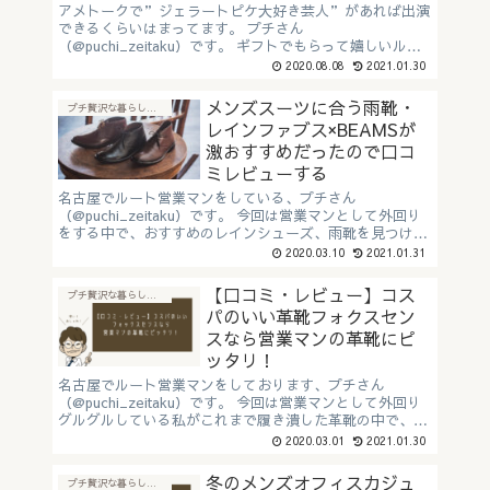
アメトークで”ジェラートピケ大好き芸人”があれば出演
できるくらいはまってます。 プチさん
（@puchi_zeitaku）です。 ギフトでもらって嬉しいルー
ムウェアです。 ジェラートピケとは？ ...
2020.08.08
2021.01.30
メンズスーツに合う雨靴・
プチ贅沢な暮らしに"おすすめアイテム"
レインファブス×BEAMSが
激おすすめだったので口コ
ミレビューする
名古屋でルート営業マンをしている、プチさん
（@puchi_zeitaku）です。 今回は営業マンとして外回り
をする中で、おすすめのレインシューズ、雨靴を見つけま
した…！ BEAMS×RAINFUBSのレインチャッカブーツで
2020.03.10
2021.01.31
す。...
【口コミ・レビュー】コス
プチ贅沢な暮らしに"おすすめアイテム"
パのいい革靴フォクスセン
スなら営業マンの革靴にピ
ッタリ！
名古屋でルート営業マンをしております、プチさん
（@puchi_zeitaku）です。 今回は営業マンとして外回り
グルグルしている私がこれまで履き潰した革靴の中で、こ
れはコスパがいい！！！と自信を持って紹介できる靴 フ
2020.03.01
2021.01.30
ォ...
冬のメンズオフィスカジュ
プチ贅沢な暮らしに"おすすめアイテム"