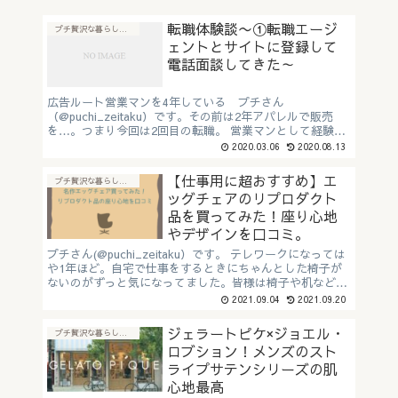
転職体験談〜①転職エージ
プチ贅沢な暮らしに"おすすめアイテム"
ェントとサイトに登録して
電話面談してきた～
広告ルート営業マンを4年している プチさん
（@puchi_zeitaku）です。その前は2年アパレルで販売
を…。つまり今回は2回目の転職。 営業マンとして経験を
積んできて、商品を売れるようになってきました。終業後
2020.03.06
2020.08.13
の時間を使ってこのよ...
【仕事用に超おすすめ】エ
プチ贅沢な暮らしに"おすすめアイテム"
ッグチェアのリプロダクト
品を買ってみた！座り心地
やデザインを口コミ。
プチさん(@puchi_zeitaku）です。 テレワークになっては
や1年ほど。自宅で仕事をするときにちゃんとした椅子が
ないのがずっと気になってました。皆様は椅子や机などの
家具はきちんと揃えていますでしょうか？ 仕事をしてい
2021.09.04
2021.09.20
る...
ジェラートピケ×ジョエル・
プチ贅沢な暮らしに"おすすめアイテム"
ロブション！メンズのスト
ライプサテンシリーズの肌
心地最高