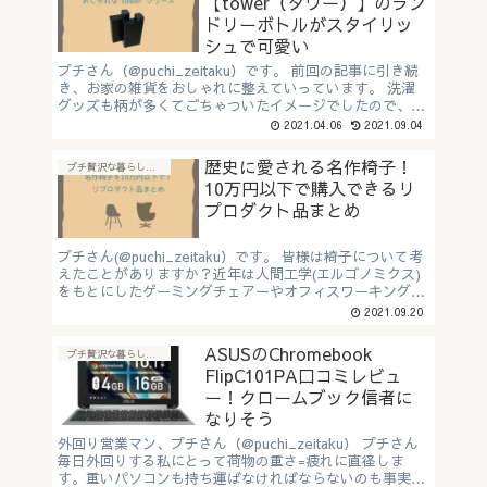
【tower（タワー）】のラン
ドリーボトルがスタイリッ
シュで可愛い
プチさん（@puchi_zeitaku）です。 前回の記事に引き続
き、お家の雑貨をおしゃれに整えていっています。 洗濯
グッズも柄が多くてごちゃついたイメージでしたので、ま
ずが洗濯洗剤と柔軟剤を入れるシンプルモノトー...
2021.04.06
2021.09.04
歴史に愛される名作椅子！
プチ贅沢な暮らしに"おすすめアイテム"
10万円以下で購入できるリ
プロダクト品まとめ
プチさん(@puchi_zeitaku）です。 皆様は椅子について考
えたことがありますか？近年は人間工学(エルゴノミクス)
をもとにしたゲーミングチェアーやオフィスワーキングチ
ェアが取り上げられています。 一方で”名作”と呼ば
2021.09.20
れ...
ASUSのChromebook
プチ贅沢な暮らしに"おすすめアイテム"
FlipC101PA口コミレビュ
ー！クロームブック信者に
なりそう
外回り営業マン、プチさん（@puchi_zeitaku） プチさん
毎日外回りする私にとって荷物の重さ=疲れに直径しま
す。重いパソコンも持ち運ばなければならないのも事実…