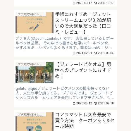
さらに言うと商談の時に固まらないサクサク動作も必
2020.03.17
2020.10.17
須…...
手帳におすすめ！ジェット
プチ贅沢な暮らしに"おすすめアイテム"
ストリームエッジ0.28が細
いので大満足だった【口コ
ミ・レビュー】
プチさん(@puchi_zeitaku）です。 お仕事しているとボー
ルペンは必須。 その中でも書き心地悪いボールペンや、
かすれるボールペンも多くあります。筆者はuniの「ジェ
ットストリーム」シリーズを愛用していました。しかし
2021.02.21
2021.09.04
ボ...
【ジェラートピケオム】男
プチ贅沢な暮らしに"おすすめアイテム"
性へのプレゼントにおすす
め！
gelato pique／ジェラートピケメンズの服を持ってない
人、人生の半分損してる。 プチさんです。 ジェラートピ
ケメンズのルームウェアを愛用しているプチさんが、もら
って嬉しいジェラートピケオムの定番商品の選び方をお伝
2020.08.12
2021.02.16
えしま...
コアラマットレスを最安で
プチ贅沢な暮らしに"おすすめアイテム"
買う方法！クーポンあり&セ
ール時期